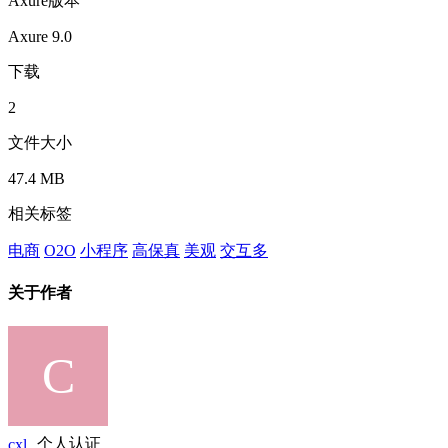
Axure版本
Axure 9.0
下载
2
文件大小
47.4 MB
相关标签
电商
O2O
小程序
高保真
美观
交互多
关于作者
cxl
个人认证