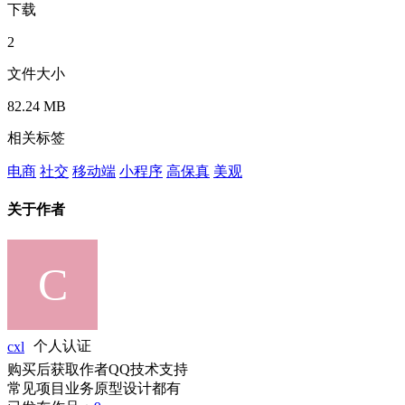
下载
2
文件大小
82.24 MB
相关标签
电商
社交
移动端
小程序
高保真
美观
关于作者
cxl
个人认证
购买后获取作者QQ技术支持
常见项目业务原型设计都有