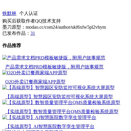
铁默林
个人认证
购买后获取作者QQ技术支持
墨刀原型：modao.cc/com24/author/ukf6xfw5pl2vhym
已发布作品：
31
作品推荐
产品需求文档PRD模板敏捷版，附用户故事规范
O2O外卖订餐商家端APP原型
【高端原型】智慧园区安防监控可视化系统大屏原型
【实战原型】数智质量管理平台QMS质量检验系统原型
【实战原型】AI智慧医院数字孪生管理平台