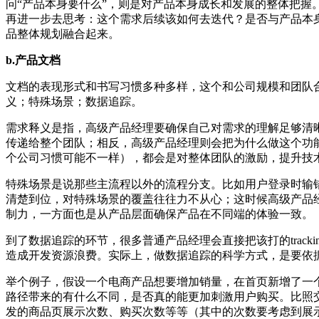
问“产品本身要什么”，则是对产品本身成长和发展的整体把
再进一步去思考：这个需求后续该如何去迭代？是否与产品本
品整体规划融合起来。
b.产品文档
文档的表现形式和书写习惯多种多样，这个和公司规模和团队
义；特殊场景；数据追踪。
需求释义是指，高级产品经理要确保自己对需求的理解足够清
传递给整个团队；相反，高级产品经理则会把为什么做这个功
个公司习惯可能不一样），都会是对整体团队的激励，提升技
特殊场景是说那些主流程以外的流程分支。比如用户登录时输
清楚到位，对特殊场景的覆盖往往力不从心；这时候高级产品
制力，一方面也是从产品层面确保产品在不同端的体验一致。
到了数据追踪的环节，很多普通产品经理会直接把该打的trac
造成开发资源浪费。实际上，做数据追踪的科学方式，是要依
举个例子，假设一个电商产品想要增加销量，在首页新增了一
路径带来的有什么不同，是否真的能更加刺激用户购买。比照
发的商品页展示次数、购买次数等等（其中的次数要考虑到展