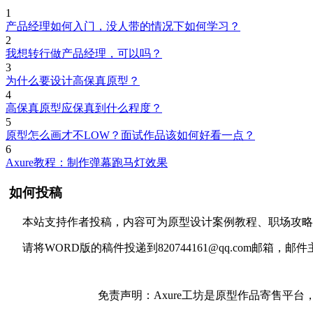
1
产品经理如何入门，没人带的情况下如何学习？
2
我想转行做产品经理，可以吗？
3
为什么要设计高保真原型？
4
高保真原型应保真到什么程度？
5
原型怎么画才不LOW？面试作品该如何好看一点？
6
Axure教程：制作弹幕跑马灯效果
如何投稿
本站支持作者投稿，内容可为原型设计案例教程、职场攻略以及
请将WORD版的稿件投递到820744161@qq.com邮
免责声明：Axure工坊是原型作品寄售