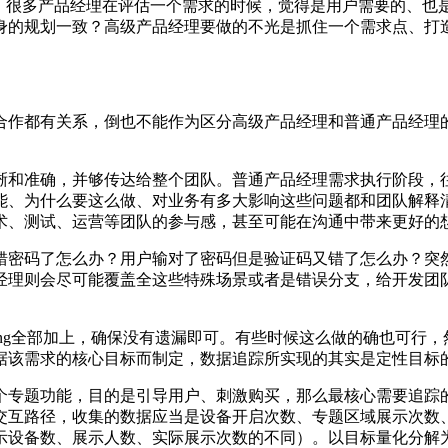
握。很多产品经理在评估一个需求的时候，觉得是用户需要的、也
身的规划一致？高级产品经理要做的不光是抓住一个需求点、打
合作都有关系，倒也不能作为区分高级产品经理和普通产品经理的
晰和准确，并够传达给整个团队。普通产品经理需求执行阶段，
能、为什么要这么做、对业务有多大影响这些问题都和团队解释
术、测试、运营等团队的参与感，甚至可能在沟通中带来更好的
错密码了怎么办？用户输对了密码但是验证码又错了怎么办？突
经理则会尽可能覆盖全这些特殊场景或者是错误分支，给开发团
king全部加上，确保没有遗漏即可。有些时候这么做的确也可
据该需求的核心目标而制定，数据追踪所实现的其实是定性目标
个专题功能，目的是引导用户、刺激购买，那么最核心需要追踪
交互路径，收集的数据应当是设备开启次数、专题区域展示次数
示设备数、展示人数、实际展示次数的不同）。以目标量化分解