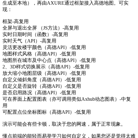
生成至本地），再由AXURE通过框架接入高德地图。可实
现：
框架-高复用
全屏与退出全屏 （JS方法）-高复用
实时日期时间（函数）-高复用
实时天气（API）-高复用
灵活更改楼宇颜色（高德API）-低复用
地图样式风格（高德API）-低复用
地图所在城市及中心点（高德API）-低复用
2、3D样式切换展示（高德API）-低复用
放大缩小地图层级（高德API）-低复用
自定义倾斜角度（高德API）-低复用
自定义是否旋转（高德API）-低复用
是否启用路况（高德API）-低复用
可在界面上配置图表（亦可调用类似Axhub动态图表）-中复
用
可配置点位坐标图标（高德API）-低复用
演示可能会有些卡顿，取决于您的网速，属于正常现象。
懂点前端的能轻而易举学习如何自定义，如果您还是觉得太难