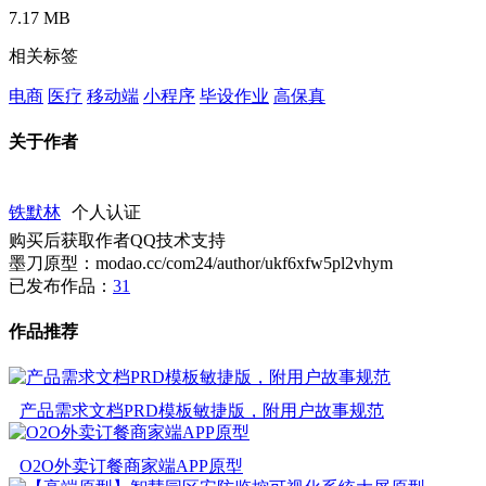
7.17 MB
相关标签
电商
医疗
移动端
小程序
毕设作业
高保真
关于作者
铁默林
个人认证
购买后获取作者QQ技术支持
墨刀原型：modao.cc/com24/author/ukf6xfw5pl2vhym
已发布作品：
31
作品推荐
产品需求文档PRD模板敏捷版，附用户故事规范
O2O外卖订餐商家端APP原型