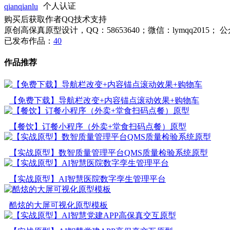
qianqianlu
个人认证
购买后获取作者QQ技术支持
原创高保真原型设计，QQ：58653640；微信：lymqq2015； 
已发布作品：
40
作品推荐
【免费下载】导航栏改变+内容锚点滚动效果+购物车
【餐饮】订餐小程序（外卖+堂食扫码点餐）原型
【实战原型】数智质量管理平台QMS质量检验系统原型
【实战原型】AI智慧医院数字孪生管理平台
酷炫的大屏可视化原型模板