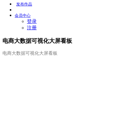
发布
作品
会员
中心
登录
注册
电商大数据可视化大屏看板
电商大数据可视化大屏看板