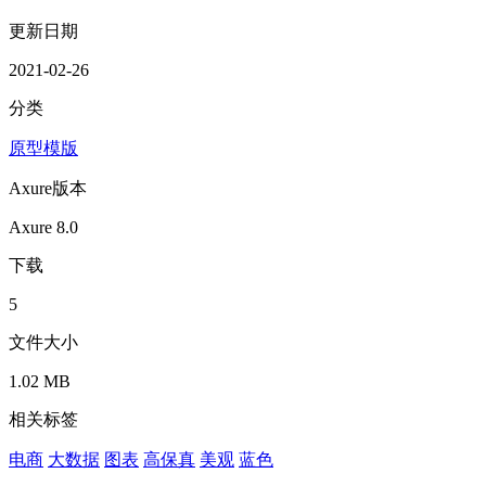
更新日期
2021-02-26
分类
原型模版
Axure版本
Axure 8.0
下载
5
文件大小
1.02 MB
相关标签
电商
大数据
图表
高保真
美观
蓝色