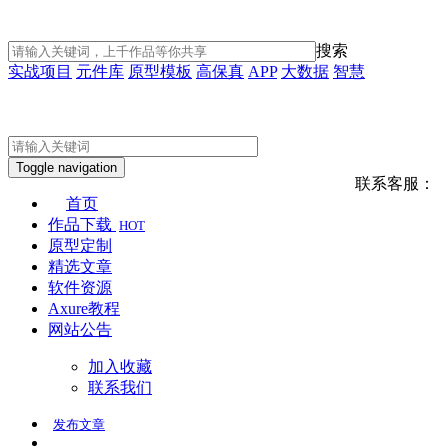
搜索
实战项目
元件库
原型模板
高保真
APP
大数据
智慧
Toggle navigation
联系客服：
首页
作品下载
HOT
原型定制
精选文章
软件资源
Axure教程
网站公告
加入收藏
联系我们
发布
文章