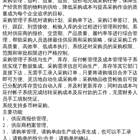
采购管理，适时、适量、适质、适价地完成采购任务，保障生
产经营所需的物料的供给，降低采购成本与提高采购作业的质
量成为每个企业追求的目标。
采购管理子系统对请购计划、采购单下达、采购订单签订、执
行、跟踪、到货接收、检验入库的全过程进行管理和控制。系
统对供应商的报价、交货期、产品质量、履约率等进行综合管
理，帮助采购人员选择最佳供应商和采购策略，保证采购工作
高质量、高效率、低成本执行。系统还对采购员的采购权限、
范围和审批权限进行严格控制。
采购管理子系统与生产、库存、应付帐管理及成本管理等子系
统实现了数据集成。采购需求信息可由生产、库存等其它部门
直接下达，无需手工录入采购订单，只要将请购项目合并下达
即可方便、灵活地自动生成采购单；采购物品收货检验后可按
已分配的库存货位自动入库，并及时更新库存；同时由成本与
应付帐子系统完成结转采购成本及应付款的工作，无需财务人
员手工填制凭证。
系统支持多币种采购。
主要功能
1． 供应商报价管理。
2． 供应商档案管理。
3． 请购单管理。请购单由生产或仓库生成，也可以手工录
入；请购单的拆分/合并；请购单的确认。