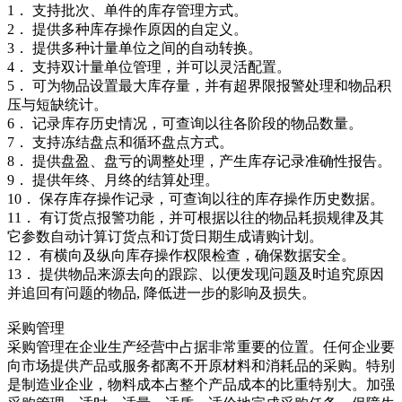
1． 支持批次、单件的库存管理方式。
2． 提供多种库存操作原因的自定义。
3． 提供多种计量单位之间的自动转换。
4． 支持双计量单位管理，并可以灵活配置。
5． 可为物品设置最大库存量，并有超界限报警处理和物品积
压与短缺统计。
6． 记录库存历史情况，可查询以往各阶段的物品数量。
7． 支持冻结盘点和循环盘点方式。
8． 提供盘盈、盘亏的调整处理，产生库存记录准确性报告。
9． 提供年终、月终的结算处理。
10． 保存库存操作记录，可查询以往的库存操作历史数据。
11． 有订货点报警功能，并可根据以往的物品耗损规律及其
它参数自动计算订货点和订货日期生成请购计划。
12． 有横向及纵向库存操作权限检查，确保数据安全。
13． 提供物品来源去向的跟踪、以便发现问题及时追究原因
并追回有问题的物品, 降低进一步的影响及损失。
采购管理
采购管理在企业生产经营中占据非常重要的位置。任何企业要
向市场提供产品或服务都离不开原材料和消耗品的采购。特别
是制造业企业，物料成本占整个产品成本的比重特别大。加强