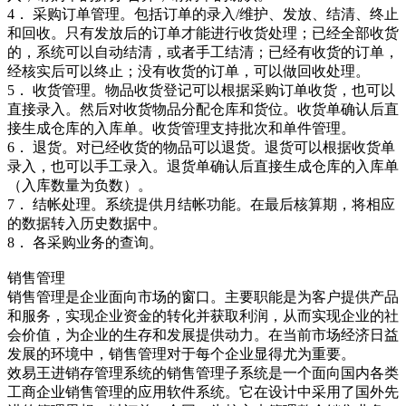
4． 采购订单管理。包括订单的录入/维护、发放、结清、终止
和回收。只有发放后的订单才能进行收货处理；已经全部收货
的，系统可以自动结清，或者手工结清；已经有收货的订单，
经核实后可以终止；没有收货的订单，可以做回收处理。
5． 收货管理。物品收货登记可以根据采购订单收货，也可以
直接录入。然后对收货物品分配仓库和货位。收货单确认后直
接生成仓库的入库单。收货管理支持批次和单件管理。
6． 退货。对已经收货的物品可以退货。退货可以根据收货单
录入，也可以手工录入。退货单确认后直接生成仓库的入库单
（入库数量为负数）。
7． 结帐处理。系统提供月结帐功能。在最后核算期，将相应
的数据转入历史数据中。
8． 各采购业务的查询。
销售管理
销售管理是企业面向市场的窗口。主要职能是为客户提供产品
和服务，实现企业资金的转化并获取利润，从而实现企业的社
会价值，为企业的生存和发展提供动力。在当前市场经济日益
发展的环境中，销售管理对于每个企业显得尤为重要。
效易王进销存管理系统的销售管理子系统是一个面向国内各类
工商企业销售管理的应用软件系统。它在设计中采用了国外先