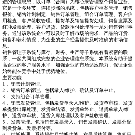
进的管理思想，以订单（合同）为核心来管理整个销售业务。
它是一个多环节、连续步骤的系统，包括客户档案管理、销售
报价、销售计划制定、销售订单管理、组合订单管理、客户信
用检查、客户签收管理、提货单及销售提货处理、销售发票及
红冲发票处理、客户退货、货款拒付处理等一系列销售管理事
务。通过该系统企业可以及时了解市场的需求、产品的订货、
销售和获利情况，为企业的生产经营提供及时准确的市场信
息。
销售管理子系统与库存、财务、生产等子系统有着紧密的联
系，一起共同组成完整的企业管理信息系统。本系统有助于提
高企业的客户服务水平，加强企业的市场适应能力，保证企业
始终能在竞争中处于优势地位。
主要功能
1． 销售计划管理。
2． 销售订单管理。包括录入/维护、确认及订单中止。
3． 支持组合订单管理。
4． 销售发货管理。包括发货单录入/维护、发货单审核、发货
单提货出库处理、发货单结清、发货单终止、退货单录入/维
护、退货单审核、退货入库处理以及客户签收管理。
5． 发票管理。包括销售发票录入、销售发票确认、发票分配
到发货单、发票拒付等。
6． 结帐处理。系统提供月结帐功能。在最后核算期，将相应