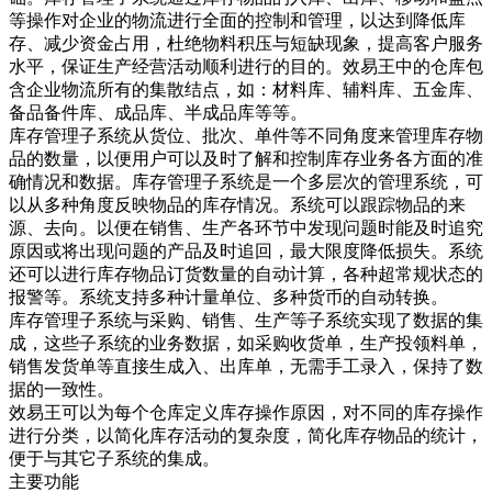
等操作对企业的物流进行全面的控制和管理，以达到降低库
存、减少资金占用，杜绝物料积压与短缺现象，提高客户服务
水平，保证生产经营活动顺利进行的目的。效易王中的仓库包
含企业物流所有的集散结点，如：材料库、辅料库、五金库、
备品备件库、成品库、半成品库等等。
库存管理子系统从货位、批次、单件等不同角度来管理库存物
品的数量，以便用户可以及时了解和控制库存业务各方面的准
确情况和数据。库存管理子系统是一个多层次的管理系统，可
以从多种角度反映物品的库存情况。系统可以跟踪物品的来
源、去向。以便在销售、生产各环节中发现问题时能及时追究
原因或将出现问题的产品及时追回，最大限度降低损失。系统
还可以进行库存物品订货数量的自动计算，各种超常规状态的
报警等。系统支持多种计量单位、多种货币的自动转换。
库存管理子系统与采购、销售、生产等子系统实现了数据的集
成，这些子系统的业务数据，如采购收货单，生产投领料单，
销售发货单等直接生成入、出库单，无需手工录入，保持了数
据的一致性。
效易王可以为每个仓库定义库存操作原因，对不同的库存操作
进行分类，以简化库存活动的复杂度，简化库存物品的统计，
便于与其它子系统的集成。
主要功能