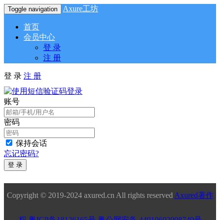
Axure工坊
Toggle navigation
首页
会员中心
登 录
注 册
登 录
注 册
账号
密码
保持会话
忘记密码?
登 录
Copyright © 2019-2024 axured.cn All rights reserved
Axured著作
权
粤ICP备18126165号
粤公网安备 44010602008749号